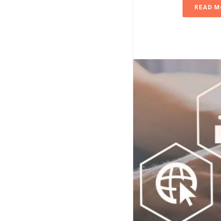
READ M