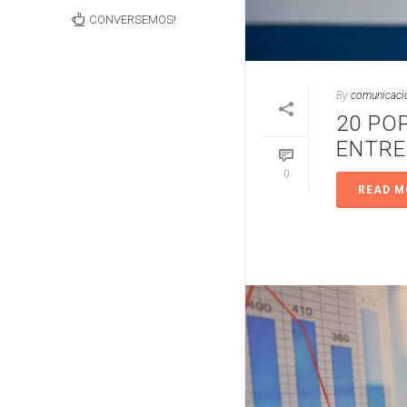
CONVERSEMOS!
By
comunicaci
20 PO
ENTRE
0
READ M