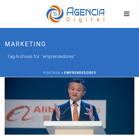
MARKETING
Tag Archives for: "emprendedores"
PORTADA
»
EMPRENDEDORES